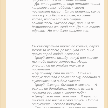
– Да, это правильно, еще немного наших
капризов и ты пойдешь к своим
приятелям назад… Он не понимал, какие
планы у них были в голове, но очень
хотел, чтобы это все скорее
закончилось. Никогда еще, над ним не
доминировал женский пол. Да еще таким
образом. Но они были сильнее его.
Рыжая спустила трико по колена, держа
Игоря за волосы, развернула его лицо
прямо перед собой и сказала
– Целуй меня в пи…ду, целуй или сейчас
мы тебе такое устроим… Игорь
опешил, он не ожидал такого и
промямлил
– Ну пожалуйста не надо… Одна из
подруг подняла с земли палку, подошла и
с угрожающим видом сказала
– Целуй, быстро, быстро я сказала… А
рыжая, не дожидаясь, просто взяла и
прижала его лицо к своему лобку
– Целуй, вот так, вот так… И просто
тыкала его носом в свои трусы. Потом
отпустила и сказав подругам
– Так не интересно… просто спустила