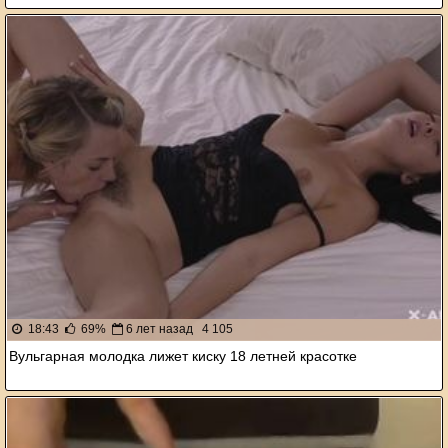
18:43
69%
6 лет назад
4 105
Вульгарная молодка лижет киску 18 летней красотке