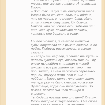
трусы, так же как и трико. И приказала
Игорю
– Вот так, целуй и мы отпустим тебя…
Игорю было стыдно, больно и обидно,
что он парень и не может дать сдачи
этим наглым девушкам. Он боялся.
Боялся, что они снова его изобьют или
еще чего хуже, покалечат палками,
которые они держали в руках.
Он повиновался, и немного выпятив
губы, поцеловал ее в рыжие волосы на ее
лобке. Подруги рассмеялись, а рыжая
сказала
– Теперь ты вафлер, и сейчас ты будешь
делать куннилингус, лизать мою пи...ду,
иначе мы пойдем к пацанам с твоей
школы, и все расскажем им, что тут
произошло, я знаю несколько серьезных
парней, дружу с ними, вот к ним и
пойдем… Игорь понял, что отступать
теперь уже не было смысла, но все же
думал еще, вдруг они передумают. Но
рыжая, расставив ноги пошире и
спросила
Ты будешь лизать мне или нет?.Улащук.
Игорь покорно кивнул головой. Она снова
взяла его за волосы и, выгнувшись