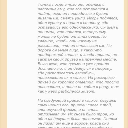
Только после этого они оделись и,
напомнив ему, что все останется в
тайне, если он периодически будет
лизать им, смеясь ушли. Игорь поднялся,
одел куртку и пошел в сторону, где
оставались его одноклассники. Он шел и
понимал, что попался, теперь ему
житья не будет от этих девок. Но
главное, чтобы они никому не
рассказали, что он отлизывал им. По
дороге он умыл лицо, в какой-то
придорожной канаве, и когда пришел, не
застал своих друзей на прежнем месте.
Было ясно, что времени уже прошло
достаточно, и он двинулся в сторону,
где распологались автобусы,
привозившие их в колхоз. На расспросы
друзей он коротко ответил, что просто
поговорили, и после он ходил в рощу, так
как у него разболелся живот.
На следующий приезд в колхоз, девушки
сами нашли его, привели снова к той,
злополучной ферме, и он снова
отлизывал им. Их снова было трое, но
одна из девушек была новенькая. Потом
он лизал им еще в городе, когда они
звонили ему и приказывали придти на