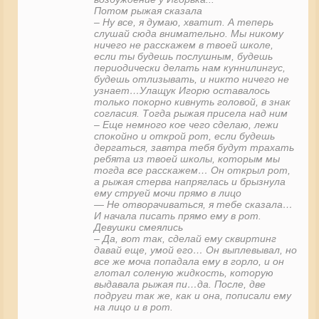
Потом рыжая сказала
– Ну все, я думаю, хватит. А теперь
слушай сюда внимательно. Мы никому
ничего не расскажем в твоей школе,
если ты будешь послушным, будешь
периодически делать нам куннилингус,
будешь отлизывать, и никто ничего не
узнает…Улащук Игорю оставалось
только покорно кивнуть головой, в знак
согласия. Тогда рыжая присела над ним
– Еще немного кое чего сделаю, лежи
спокойно и открой рот, если будешь
дергаться, завтра тебя будут трахать
ребята из твоей школы, которым мы
тогда все расскажем… Он открыл рот,
а рыжая стерва напряглась и брызнула
ему струей мочи прямо в лицо
— Не отворачиваться, я тебе сказала…
И начала писать прямо ему в рот.
Девушки смеялись
– Да, вот так, сделай ему сквиртинг
давай еще, умой его… Он выплевывал, но
все же моча попадала ему в горло, и он
глотал соленую жидкость, которую
выдавала рыжая пи…да. После, две
подруги так же, как и она, пописали ему
на лицо и в рот.