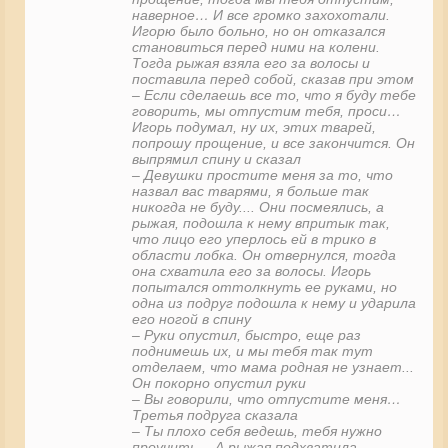
наверное… И все громко захохотали.
Игорю было больно, но он отказался
становиться перед ними на колени.
Тогда рыжая взяла его за волосы и
поставила перед собой, сказав при этом
– Если сделаешь все то, что я буду тебе
говорить, мы отпустим тебя, проси…
Игорь подумал, ну их, этих тварей,
попрошу прощение, и все закончится. Он
выпрямил спину и сказал
– Девушки простите меня за то, что
назвал вас тварями, я больше так
никогда не буду.... Они посмеялись, а
рыжая, подошла к нему впритык так,
что лицо его уперлось ей в трико в
области лобка. Он отвернулся, тогда
она схватила его за волосы. Игорь
попытался оттолкнуть ее руками, но
одна из подруг подошла к нему и ударила
его ногой в спину
– Руки опустил, быстро, еще раз
поднимешь их, и мы тебя так тут
отделаем, что мама родная не узнает...
Он покорно опустил руки
– Вы говорили, что отпустите меня…
Третья подруга сказала
– Ты плохо себя ведешь, тебя нужно
проучить… А рыжая подхватила