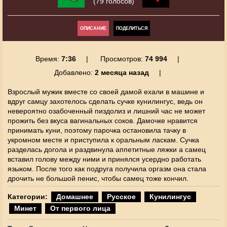
(79 голосов)
ОПИСАНИЕ
ПОДЕЛИТЬСЯ
Время:
7:36
Просмотров:
74 994
Добавлено:
2 месяца назад
Взрослый мужик вместе со своей дамой ехали в машине и
вдруг самцу захотелось сделать сучке кунилингус, ведь он
невероятно озабоченный пиздолиз и лишний час не может
прожить без вкуса вагинальных соков. Дамочке нравится
принимать куни, поэтому парочка остановила тачку в
укромном месте и приступила к оральным ласкам. Сучка
разделась догола и раздвинула аппетитные ляжки а самец
вставил голову между ними и принялся усердно работать
языком. После того как подруга получила оргазм она стала
дрочить не большой пенис, чтобы самец тоже кончил.
Категории:
Домашнее
Русское
Кунилингус
Минет
От первого лица