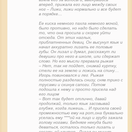
вперед, прижала его лицо между своих
ног – Лижи, лижи нормально и все будет
в порядке…
Ее киска немного пахла немного мочой,
было противно, но надо было сделать
то, что она просила и скорее уйти
отсюда. От этих наглых,
приблатненных девиц. Он высунул язык и
начал аккуратно лизать ее половые
губы. Он лизал и думал, расскажут ли
девушки про него в школе, или сдержат
слово. Но его мысли прервала рыжая
– Нет, так не пойдет, снимай куртку,
стели ее на землю и ложись на спину....
Игорь повиновался и лег. Рыжая
полностью разделась снизу, сняв трико с
трусами и скинув сапоги. Потом
подошла к нему и просто присела над
его лицом
– Вот так будет отлично, давай
продолжай, только язык засовывай
глубже, когда лижешь… И присела своей
промежностью ему на рот,она буквально
уселась ему ****ой на лицо и грубо зажала
голову ногами. Бедняге некуда было
деваться, осталось только лизать и
сосать ей клитор . Лизал он минут