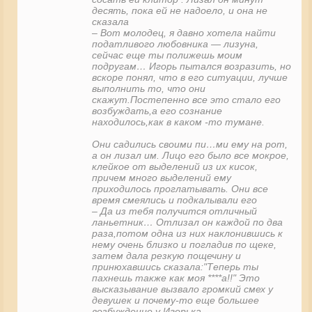
десять, пока ей не надоело, и она не
сказала
– Вот молодец, я давно хотела найти
податливого любовника — лизуна,
сейчас еще ты полижешь моим
подругам… Игорь пытался возразить, но
вскоре понял, что в его ситуации, лучше
выполнить то, что они
скажут.Постепенно все это стало его
возбуждать,а его сознание
находилось,как в каком -то тумане.
Они садились своими пи…ми ему на рот,
а он лизал им. Лицо его было все мокрое,
клейкое от выделений из их кисок,
причем много выделений ему
приходилось проглатывать. Они все
время смеялись и подкалывали его
– Да из тебя получится отличный
ланьетник… Отлизал он каждой по два
раза,потом одна из них наклонившись к
нему очень близко и погладив по щеке,
затем дала резкую пощечину и
принюхавшись сказала:"Теперь ты
пахнешь также как моя ****а!!" Это
высказывание вызвало громкий смех у
девушек и почему-то еще большее
возбуждение у Игорька...