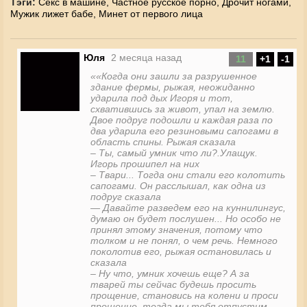
Тэги:
Секс в машине,
Частное русское порно,
Дрочит ногами,
Мужик лижет бабе,
Минет от первого лица
Юля
2 месяца назад
11
+1
-1
«
«Когда они зашли за разрушенное
нет фото
здание фермы, рыжая, неожиданно
ударила под дых Игоря и тот,
схватившись за живот, упал на землю.
Двое подруг подошли и каждая раза по
два ударила его резиновыми сапогами в
область спины. Рыжая сказала
– Ты, самый умник что ли?.Улащук.
Игорь прошипел на них
– Твари... Тогда они стали его колотить
сапогами. Он расслышал, как одна из
подруг сказала
— Давайте разведем его на куннилингус,
думаю он будет послушен... Но особо не
принял этому значения, потому что
толком и не понял, о чем речь. Немного
поколотив его, рыжая остановилась и
сказала
– Ну что, умник хочешь еще? А за
тварей ты сейчас будешь просить
прощение, становись на колени и проси
прощение, тогда мы тебя отпустим,