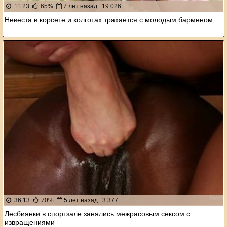
11:23
65%
7 лет назад
19 026
Невеста в корсете и колготах трахается с молодым барменом
36:13
70%
5 лет назад
3 377
Лесбиянки в спортзале занялись межрасовым сексом с
извращениями